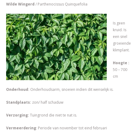
Wilde Wingerd
/ Parthenocissus Quinquefolia
Is geen
kruid. Is
een snel
groeiende
klimplant.
Hoogte :
50 – 700
cm
Onderhoud:
Onderhoudsarm, snoeien indien dit wenselijk is.
Standplaats:
zon/ half schaduw
Verzorging:
Tuingrond die niet te nat is.
Vermeerdering
: Periode van november tot eind februari