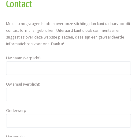
Contact
Mocht u nog vragen hebben over onze stichting dan kunt u daarvoor dit
contact formulier gebruiken. Uiteraard kunt u ook commentaar en
suggesties over deze website plaatsen, deze zijn een gewaardeerde
informatiebron voor ons. Dank u!
Please
Please
Uw naam (verplicht)
leave
leave
this
this
field
field
empty.
Uw email (verplicht)
empty.
Onderwerp
Uw bericht