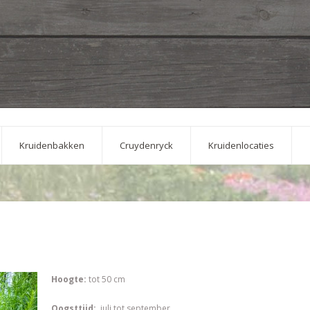
Kruidenbakken
Cruydenryck
Kruidenlocaties
Hoogte:
tot 50 cm
Oogsttijd:
juli tot september