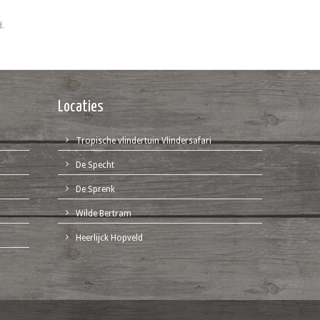
d.
Locaties
Tropische vlindertuin Vlindersafari
De Specht
De Sprenk
Wilde Bertram
Heerlijck Hopveld