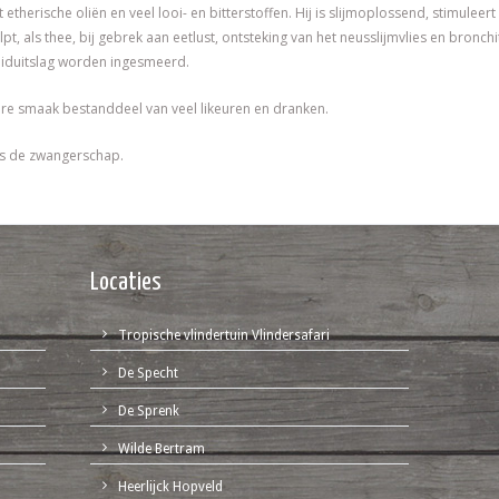
herische oliën en veel looi- en bitterstoffen. Hij is slijmoplossend, stimuleert d
lpt, als thee, bij gebrek aan eetlust, ontsteking van het neusslijmvlies en bronch
iduitslag worden ingesmeerd.
re smaak bestanddeel van veel likeuren en dranken.
ns de zwangerschap.
Locaties
Tropische vlindertuin Vlindersafari
De Specht
De Sprenk
Wilde Bertram
Heerlijck Hopveld