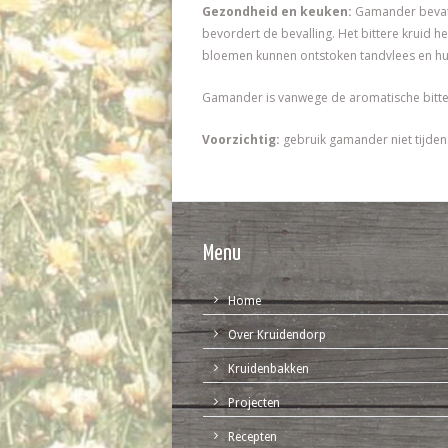
Gezondheid en keuken:
Gamander bevat et
bevordert de bevalling. Het bittere kruid he
bloemen kunnen ontstoken tandvlees en hu
Gamander is vanwege de aromatische bitte
Voorzichtig:
gebruik gamander niet tijde
Menu
Home
Over Kruidendorp
Kruidenbakken
Projecten
Recepten