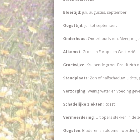
Bloeitijd:
juli, augustus, september
Oogsttijd:
juli tot september.
Onderhoud:
Onderhoudsarm. Meerjarig en 
Afkomst:
Groeit in Europa en West-Azië.
Groeiwijze:
Kruipende groei. Breidt zich
Standplaats:
Zon of halfschaduw. Lichte, 
Verzorging:
Weinig water en voeding geve
Schadelijke ziekten:
Roest.
Vermeerdering
: Uitlopers stekken in de z
Oogsten
: Bladeren en bloemen worden tij