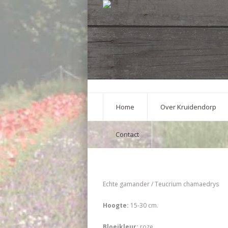
Home
Over Kruidendorp
Contact
Echte gamander / Teucrium chamaedrys
Hoogte:
15-30 cm.
Bloeikleur:
roze